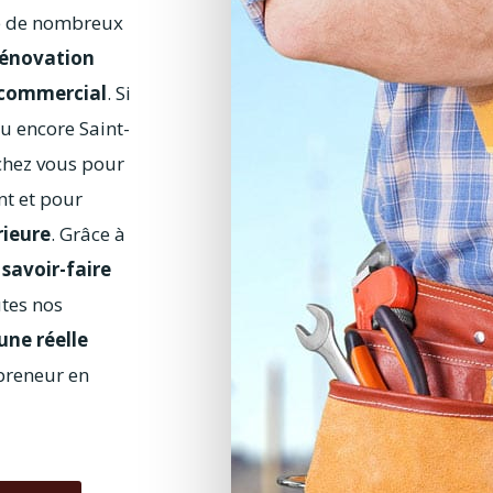
se de nombreux
rénovation
t commercial
. Si
u encore Saint-
chez vous pour
nt et pour
rieure
. Grâce à
n
savoir-faire
utes nos
une réelle
epreneur en